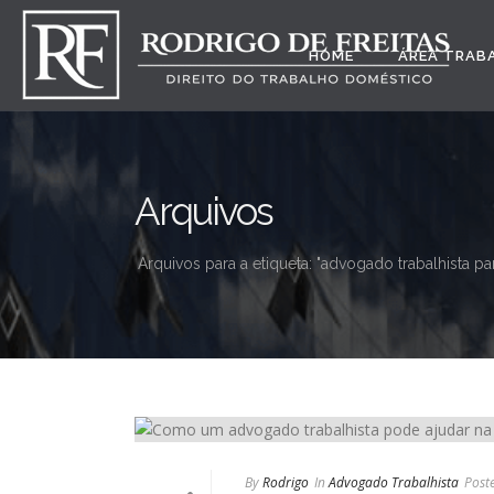
HOME
ÁREA TRAB
Arquivos
Arquivos para a etiqueta: "advogado trabalhista par
By
Rodrigo
In
Advogado Trabalhista
Post