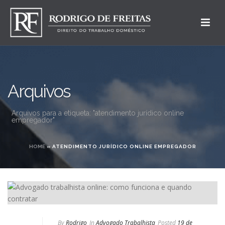
Arquivos
Arquivos para a etiqueta: "atendimento jurídico online
empregador"
HOME
»
ATENDIMENTO JURÍDICO ONLINE EMPREGADOR
By
Rodrigo
In
Advogado Trabalhista
Posted
19 de