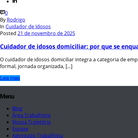
0
By
Rodrigo
In
Cuidador de Idosos
Posted
21 de novembro de 2025
Cuidador de idosos domiciliar: por que se en
O cuidador de idosos domiciliar integra a categoria de em
formal, jornada organizada, [...]
Leia mais
Menu
Blog
Área Trabalhista
Nossa Trajetória
Equipe
Advogado Trabalhista