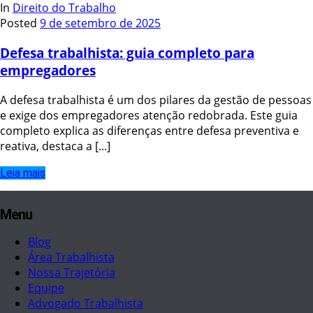
In
Direito do Trabalho
Posted
9 de setembro de 2025
Defesa trabalhista: guia completo para
empregadores
A defesa trabalhista é um dos pilares da gestão de pessoas
e exige dos empregadores atenção redobrada. Este guia
completo explica as diferenças entre defesa preventiva e
reativa, destaca a [...]
Leia mais
Menu
Blog
Área Trabalhista
Nossa Trajetória
Equipe
Advogado Trabalhista