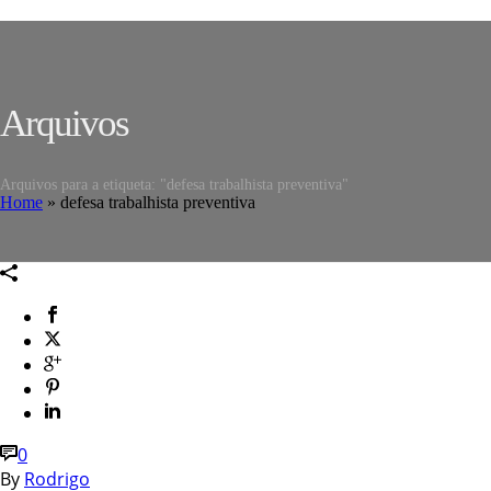
Arquivos
Arquivos para a etiqueta: "defesa trabalhista preventiva"
Home
»
defesa trabalhista preventiva
0
By
Rodrigo