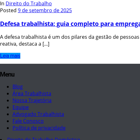
In
Direito do Trabalho
Posted
9 de setembro de 2025
Defesa trabalhista: guia completo para empreg
A defesa trabalhista é um dos pilares da gestão de pessoa
reativa, destaca a [...]
Leia mais
Menu
Blog
Área Trabalhista
Nossa Trajetória
Equipe
Advogado Trabalhista
Fale Conosco
Política de privacidade
Direito do Trabalho Doméstico