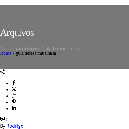
Arquivos
Arquivos para a etiqueta: "guia defesa trabalhista"
Home
»
guia defesa trabalhista
0
By
Rodrigo