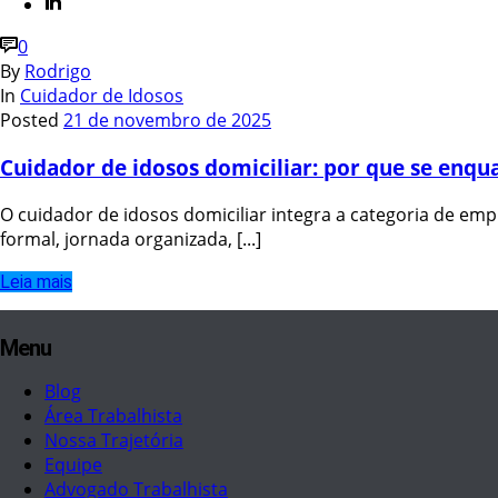
0
By
Rodrigo
In
Cuidador de Idosos
Posted
21 de novembro de 2025
Cuidador de idosos domiciliar: por que se en
O cuidador de idosos domiciliar integra a categoria de em
formal, jornada organizada, [...]
Leia mais
Menu
Blog
Área Trabalhista
Nossa Trajetória
Equipe
Advogado Trabalhista