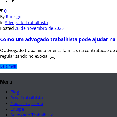
0
By
Rodrigo
In
Advogado Trabalhista
Posted
28 de novembro de 2025
Como um advogado trabalhista pode ajudar na 
O advogado trabalhista orienta famílias na contratação de 
regularizando no eSocial [...]
Leia mais
Menu
Blog
Área Trabalhista
Nossa Trajetória
Equipe
Advogado Trabalhista