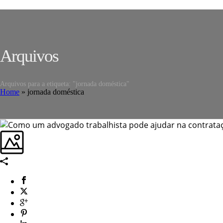
Arquivos
Arquivos para a etiqueta: "jornada doméstica"
Home
»
jornada doméstica