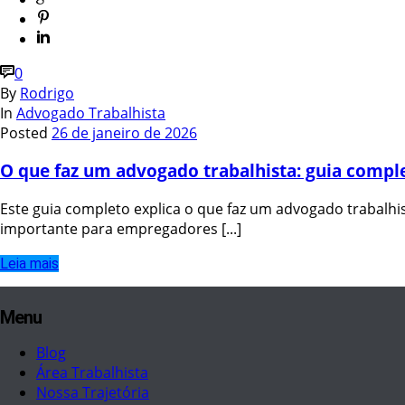
0
By
Rodrigo
In
Advogado Trabalhista
Posted
26 de janeiro de 2026
O que faz um advogado trabalhista: guia compl
Este guia completo explica o que faz um advogado trabalhis
importante para empregadores [...]
Leia mais
Menu
Blog
Área Trabalhista
Nossa Trajetória