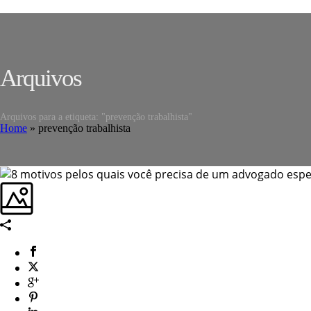
Arquivos
Arquivos para a etiqueta: "prevenção trabalhista"
Home
»
prevenção trabalhista