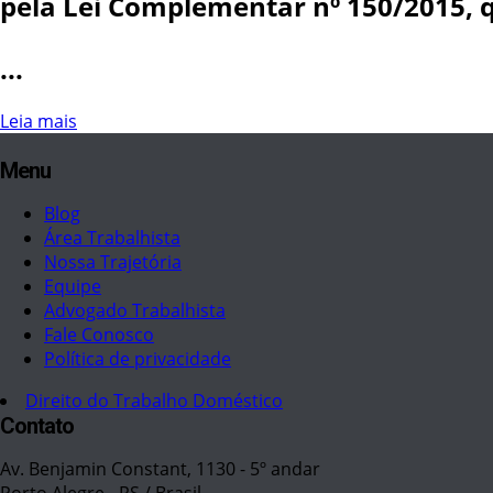
pela Lei Complementar nº 150/2015, q
...
Leia mais
Menu
Blog
Área Trabalhista
Nossa Trajetória
Equipe
Advogado Trabalhista
Fale Conosco
Política de privacidade
Direito do Trabalho Doméstico
Contato
Av. Benjamin Constant, 1130 - 5º andar