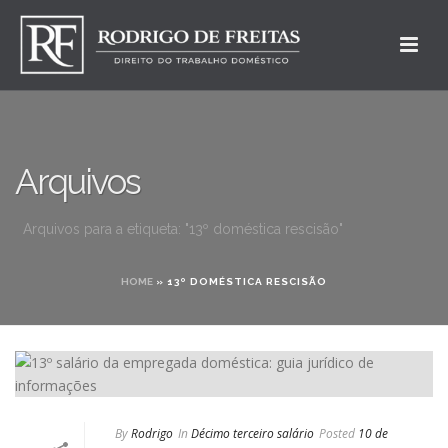
Arquivos
Arquivos para a etiqueta: "13º doméstica rescisão"
HOME
»
13º DOMÉSTICA RESCISÃO
By
Rodrigo
In
Décimo terceiro salário
Posted
10 de