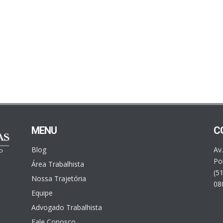
MENU
C
Blog
Av
Por
Área Trabalhista
(5
Nossa Trajetória
08
Equipe
Advogado Trabalhista
Fale Conosco