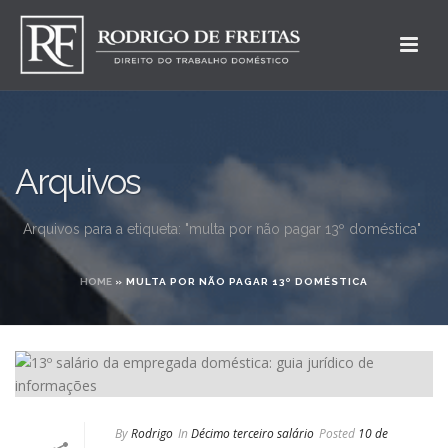
Arquivos
Arquivos para a etiqueta: "multa por não pagar 13º doméstica"
HOME
»
MULTA POR NÃO PAGAR 13º DOMÉSTICA
By
Rodrigo
In
Décimo terceiro salário
Posted
10 de