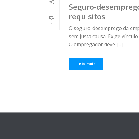
Seguro-desemprego
requisitos
0
O seguro-desemprego da empr
sem justa causa. Exige víncul
O empregador deve [...]
Leia mais