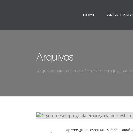
HOME
ÁREA TRAB
Arquivos
Arquivos para a etiqueta: "rescisão sem justa cau
By
Rodrigo
In
Direito do Trabalho Domést