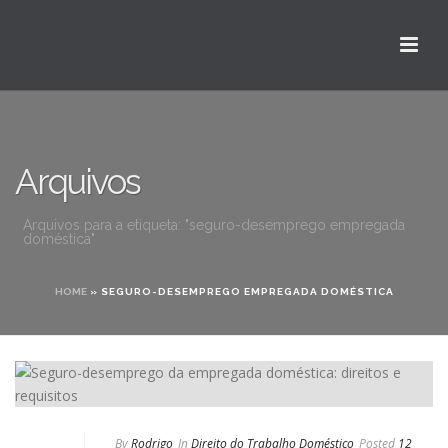
Arquivos
Arquivos para a etiqueta: "seguro-desemprego empregada
doméstica"
HOME
»
SEGURO-DESEMPREGO EMPREGADA DOMÉSTICA
By
Rodrigo
In
Direito do Trabalho Doméstico
Posted
12