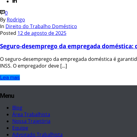
0
By
Rodrigo
In
Direito do Trabalho Doméstico
Posted
12 de agosto de 2025
Seguro-desemprego da empregada doméstica: di
O seguro-desemprego da empregada doméstica é garantido p
INSS. O empregador deve [...]
Leia mais
Menu
Blog
Área Trabalhista
Nossa Trajetória
Equipe
Advogado Trabalhista