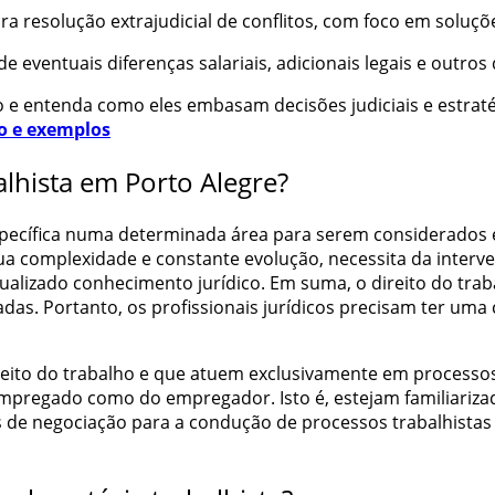
 resolução extrajudicial de conflitos, com foco em soluçõe
de eventuais diferenças salariais, adicionais legais e outros 
o
e entenda como eles embasam decisões judiciais e estratég
ão e exemplos
hista em Porto Alegre?
specífica numa determinada área para serem considerados e
sua complexidade e constante evolução, necessita da interven
ualizado conhecimento jurídico. Em suma, o direito do trab
radas. Portanto, os profissionais jurídicos precisam ter u
reito do trabalho e que atuem exclusivamente em processos 
mpregado como do empregador. Isto é, estejam familiariza
s de negociação para a condução de processos trabalhistas