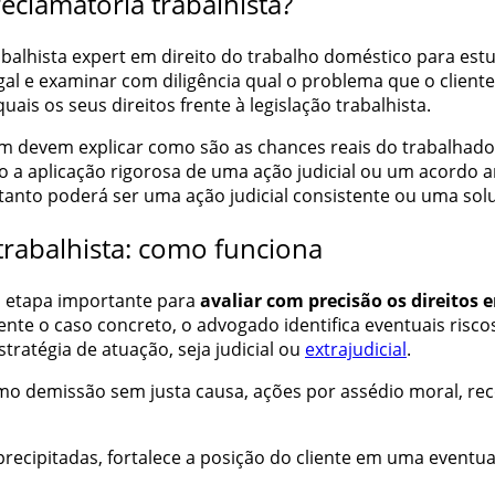
clamatória trabalhista?
balhista expert em direito do trabalho doméstico para estu
legal e examinar com diligência qual o problema que o clie
uais os seus direitos frente à legislação trabalhista.
 devem explicar como são as chances reais do trabalhador d
 a aplicação rigorosa de uma ação judicial ou um acordo am
anto poderá ser uma ação judicial consistente ou uma soluç
trabalhista: como funciona
a etapa importante para
avaliar com precisão os direitos 
te o caso concreto, o advogado identifica eventuais riscos
stratégia de atuação, seja judicial ou
extrajudicial
.
omo demissão sem justa causa, ações por assédio moral, re
precipitadas, fortalece a posição do cliente em uma eventu