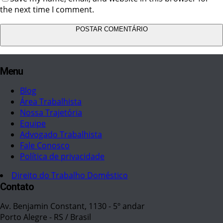
the next time I comment.
Menu
Blog
Área Trabalhista
Nossa Trajetória
Equipe
Advogado Trabalhista
Fale Conosco
Política de privacidade
Direito do Trabalho Doméstico
Contato
Av. Benjamin Constant, 1130 - 5º andar
Porto Alegre - RS / Brasil