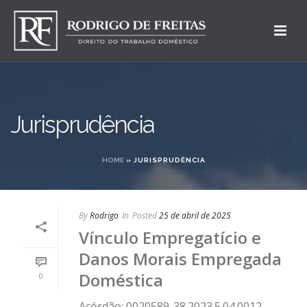
Jurisprudência
HOME
»
JURISPRUDÊNCIA
By
Rodrigo
In
Posted
25 de abril de 2025
Vínculo Empregatício e
Danos Morais Empregada
Doméstica
0
Acórdão: 0020589-38.2023.5.04.0012