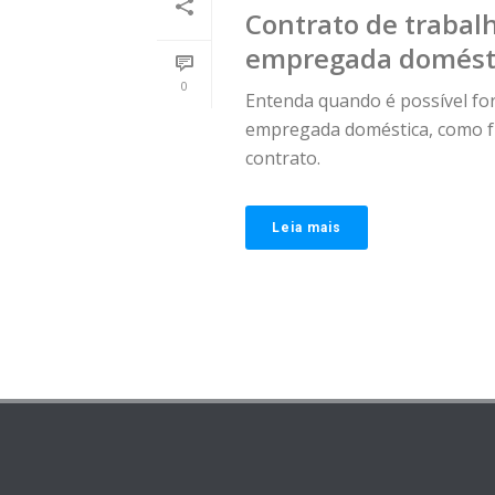
Contrato de trabal
empregada domést
0
Entenda quando é possível fo
empregada doméstica, como fu
contrato.
Leia mais