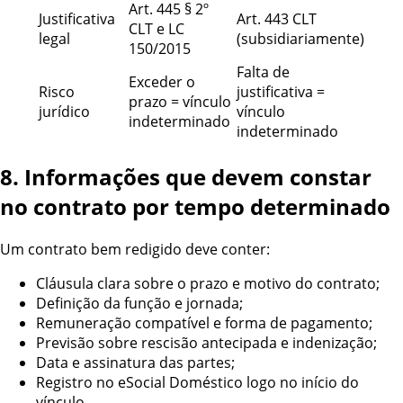
Art. 445 § 2º
Justificativa
Art. 443 CLT
CLT e LC
legal
(subsidiariamente)
150/2015
Falta de
Exceder o
Risco
justificativa =
prazo = vínculo
jurídico
vínculo
indeterminado
indeterminado
8. Informações que devem constar
no contrato por tempo determinado
Um contrato bem redigido deve conter:
Cláusula clara sobre o prazo e motivo do contrato;
Definição da função e jornada;
Remuneração compatível e forma de pagamento;
Previsão sobre rescisão antecipada e indenização;
Data e assinatura das partes;
Registro no eSocial Doméstico logo no início do
vínculo.