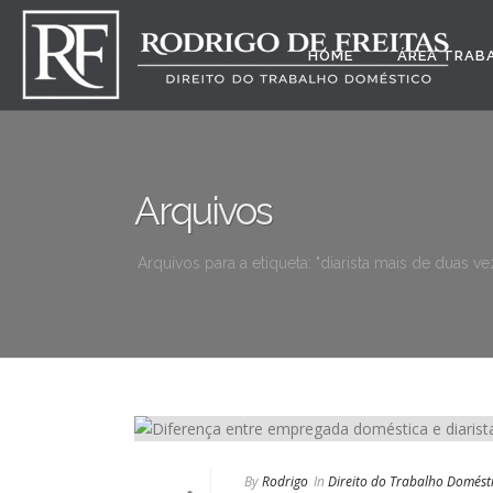
HOME
ÁREA TRAB
Arquivos
Arquivos para a etiqueta: "diarista mais de duas 
By
Rodrigo
In
Direito do Trabalho Domést