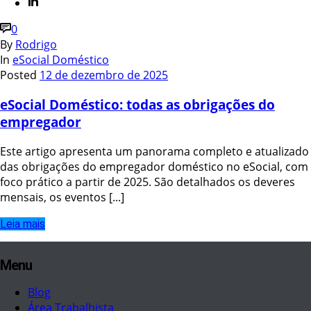
0
By
Rodrigo
In
eSocial Doméstico
Posted
12 de dezembro de 2025
eSocial Doméstico: todas as obrigações do
empregador
Este artigo apresenta um panorama completo e atualizado
das obrigações do empregador doméstico no eSocial, com
foco prático a partir de 2025. São detalhados os deveres
mensais, os eventos [...]
Leia mais
Menu
Blog
Área Trabalhista