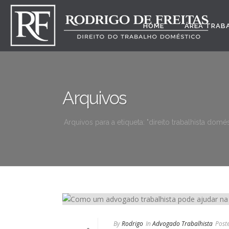
HOME
ÁREA TRAB
Arquivos
Arquivos para a etiqueta: "direito trabalhista domés
By
Rodrigo
In
Advogado Trabalhista
Post