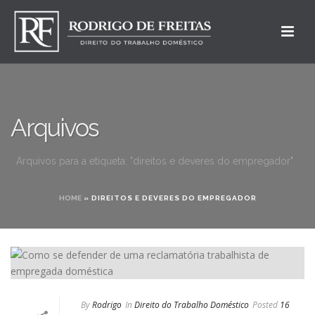
Arquivos
Arquivos para a etiqueta: "direitos e deveres do empregador"
HOME
»
DIREITOS E DEVERES DO EMPREGADOR
By
Rodrigo
In
Direito do Trabalho Doméstico
Posted
16