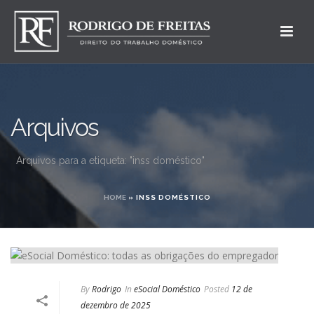
Arquivos
Arquivos para a etiqueta: "inss doméstico"
HOME
»
INSS DOMÉSTICO
By
Rodrigo
In
eSocial Doméstico
Posted
12 de
dezembro de 2025