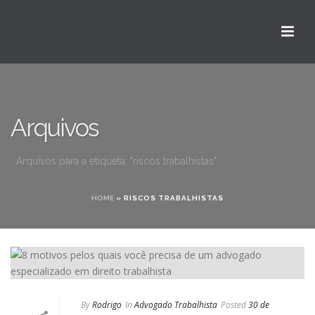
Arquivos
Arquivos para a etiqueta: "riscos trabalhistas"
HOME
»
RISCOS TRABALHISTAS
By
Rodrigo
In
Advogado Trabalhista
Posted
30 de