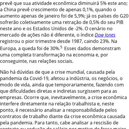
prevê
que sua atividade econômica diminuirá 5% este ano;
a China prevê crescimento de
apenas 0,1%, quando o
aumento apenas de janeiro foi de 5,9%; já os países do G20
sofrerão coletivamente uma retração de 0,5% do seu PIB
neste ano e os Estados Unidos
de -2%. O cenário no
mercado de ações não é diferente, o índice
Dow Jones
registrou o
pior trimestre desde 1987, caindo 23%. Na
5
Europa, a queda foi de 30%.
Esses dados
demonstram
uma completa transformação na economia e, por
conseguinte, nas
relações sociais.
Não há dúvidas de que a crise mundial, causada pela
pandemia da Covid-19, afetou a indústria, os negócios, o
modo de vida, ainda que temporariamente, fazendo com
que dificuldades diretas e indiretas surgissem para as
empresas. Ocorre que, inevitavelmente, a crise econômica
interfere diretamente na relação trabalhista e, neste
ponto, é necessário analisar a responsabilidade pelos
contratos de trabalho diante da crise econômica causada
pela pandemia. Para tanto, cabe analisar a rescisão de
contrato ou redução de salário por motivo de força maior,