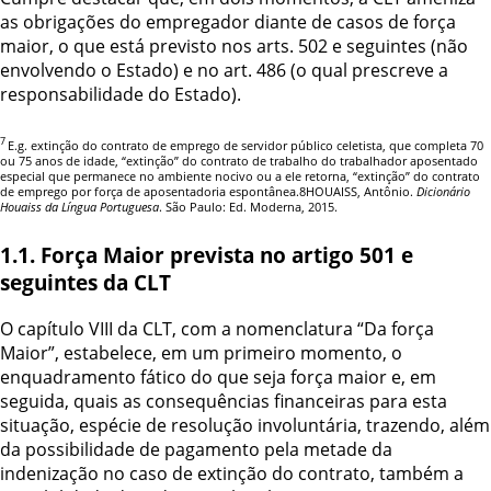
as obrigações do empregador diante de casos de força
maior, o que está previsto nos arts. 502 e seguintes (não
envolvendo o Estado) e no art. 486 (o qual prescreve a
responsabilidade do Estado).
7
E.g. extinção do contrato de emprego de servidor público celetista, que completa 70
ou 75 anos de idade, “extinção” do contrato de trabalho do trabalhador aposentado
especial que permanece no ambiente nocivo ou a ele retorna, “extinção” do contrato
de emprego por força de aposentadoria espontânea.
8
HOUAISS, Antônio.
Dicionário
Houaiss da Língua Portuguesa
.
São Paulo: Ed. Moderna, 2015.
1.1. Força Maior prevista no artigo 501 e
seguintes da CLT
O capítulo VIII da CLT, com a nomenclatura “Da força
Maior”, estabelece, em um primeiro momento, o
enquadramento fático do que seja força maior e, em
seguida, quais as consequências financeiras para esta
situação, espécie de resolução involuntária, trazendo, além
da possibilidade de pagamento pela metade da
indenização no caso de extinção do contrato, também a