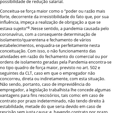
possibilidade de redução salarial.
Conceitua-se força maior como o
“poder ou razão mais
forte, decorrente da
irresistibilidade do fato que, por sua
influência, impeça a realização de obrigação a que
se
8
estava sujeito”
.Nesse sentido,
a pandemia causada pelo
coronavírus, com a consequente determinação de
isolamento/quarentena e fechamento de vários
estabelecimentos, enquadra-se perfeitamente nesta
conceituação. Com isso, o não funcionamento das
atividades em razão do fechamento do comercial ou por
ordens de
isolamento geradas pela Pandemia encontra-se
no tipo quadro de força maior, previsto no art. 502 e
seguintes da CLT, caso em que o empregador não
concorreu, direta ou indiretamente, com esta situação.
Não sendo, portanto, caso de imprevidência do
empregador, a legislação trabalhista lhe concede algumas
vantagens para fins rescisórios, tais como: em caso de
contrato por prazo indeterminado, não tendo direito à
estabilidade, metade do que seria devido em caso de
rescisão sem justa causa; e, havendo contrato por prazo