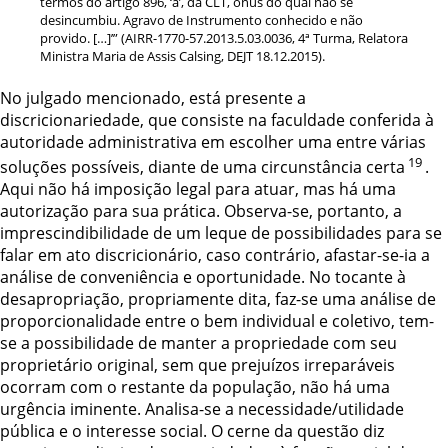
termos do artigo 896, ‘a’, da CLT, ônus do qual não se
desincumbiu. Agravo de Instrumento conhecido e não
provido. […]’” (AIRR-1770-57.2013.5.03.0036, 4ª Turma, Relatora
Ministra Maria de Assis Calsing, DEJT 18.12.2015).
No julgado mencionado, está presente a
discricionariedade, que consiste na faculdade conferida à
autoridade administrativa em escolher uma entre várias
19
soluções possíveis, diante de uma circunstância certa
.
Aqui não há imposição legal para atuar, mas há uma
autorização para sua prática. Observa-se, portanto, a
imprescindibilidade de um leque de possibilidades para se
falar em ato discricionário, caso contrário, afastar-se-ia a
análise de conveniência e oportunidade. No tocante à
desapropriação, propriamente dita, faz-se uma análise de
proporcionalidade entre o bem individual e coletivo, tem-
se a possibilidade de manter a propriedade com seu
proprietário original, sem que prejuízos irreparáveis
ocorram com o restante da população, não há uma
urgência iminente. Analisa-se a necessidade/utilidade
pública e o interesse social. O cerne da questão diz