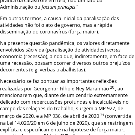
prática da catástrofe em tela, não um fato da
Administração ou
factum principis
.”
Em outros termos, a causa inicial da paralisação das
atividades não foi o ato de governo, mas a rápida
disseminação do coronavírus (força maior).
Na presente questão pandêmica, os valores diretamente
envolvidos são vida (paralisação de atividades)
versus
economia (recessão), ainda que, indiretamente, em face de
uma recessão, possam ocorrer diversos outros prejuízos
decorrentes (e.g. verbas trabalhistas).
Necessário se faz pontuar as importantes reflexões
20
realizadas por Georgenor Filho e Ney Maranhão
, ao
mencionarem que, diante de um cenário extremamente
delicado com repercussões profundas e incalculáveis no
campo das relações do trabalho, surgem a MP 927, de
21
março de 2020, e a MP 936, de abril de 2020
(convertida
na Lei 14.020/20 em 6 de julho de 2020), que se restringem
explícita e especificamente na hipótese de força maior,