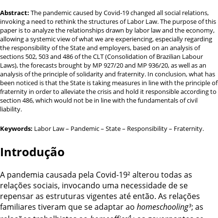
Abstract:
The pandemic caused by Covid-19 changed all social relations,
invoking a need to rethink the structures of Labor Law. The purpose of this
paper is to analyze the relationships drawn by labor law and the economy,
allowing a systemic view of what we are experiencing, especially regarding
the responsibility of the State and employers, based on an analysis of
sections 502, 503 and 486 of the CLT (Consolidation of Brazilian Labour
Laws), the forecasts brought by MP 927/20 and MP 936/20, as well as an
analysis of the principle of solidarity and fraternity. In conclusion, what has
been noticed is that the State is taking measures in line with the principle of
fraternity in order to alleviate the crisis and hold it responsible according to
section 486, which would not be in line with the fundamentals of civil
liability.
Keywords:
Labor Law – Pandemic – State – Responsibility – Fraternity.
Introdução
A pandemia causada pela Covid-19²
alterou todas as
relações sociais, invocando uma necessidade de se
repensar as estruturas vigentes até então. As relações
familiares tiveram que se adaptar ao
homeschooling³
; as
4