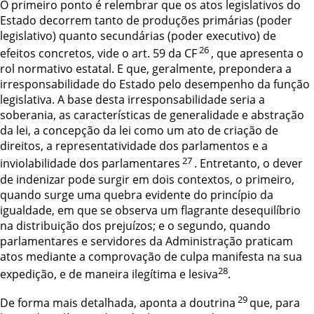
O primeiro ponto é relembrar que os atos legislativos do
Estado decorrem tanto
de produções primárias (poder
legislativo) quanto secundárias (poder executivo) de
26
efeitos concretos, vide o art. 59 da CF
, que apresenta o
rol normativo estatal. E que,
geralmente, prepondera a
irresponsabilidade do Estado pelo desempenho da função
legislativa. A base desta irresponsabilidade seria a
soberania, as características de
generalidade e abstração
da lei, a concepção da lei como um ato de criação de
direitos, a
representatividade dos parlamentos e a
27
inviolabilidade dos parlamentares
.
Entretanto,
o dever
de indenizar pode surgir em dois contextos, o primeiro,
quando surge uma
quebra evidente do princípio da
igualdade, em que se observa um flagrante
desequilíbrio
na distribuição dos prejuízos; e o segundo, quando
parlamentares e
servidores da Administração praticam
atos mediante a comprovação de culpa manifesta
na sua
28
expedição, e de maneira ilegítima e lesiva
.
29
De forma mais detalhada, aponta a doutrina
que, para