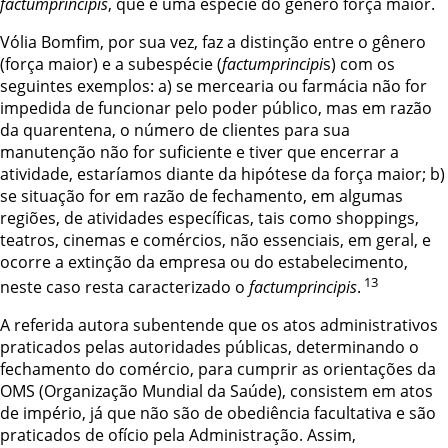
factumprincipis
, que é uma espécie do gênero força maior.
Vólia Bomfim, por sua vez, faz a distinção entre o gênero
(força maior) e a subespécie (
factumprincipi
s) com os
seguintes exemplos: a) se mercearia ou farmácia não for
impedida de funcionar pelo poder público, mas em razão
da quarentena, o número de clientes para sua
manutenção não for suficiente e tiver que encerrar a
atividade, estaríamos diante da hipótese da força maior; b)
se situação for em razão de fechamento, em algumas
regiões, de atividades específicas, tais como shoppings,
teatros, cinemas e comércios, não essenciais, em geral, e
ocorre a extinção da empresa ou do estabelecimento,
13
neste caso resta caracterizado o
factumprincipis
.
A referida autora subentende que os atos administrativos
praticados pelas autoridades públicas, determinando o
fechamento do comércio, para cumprir as orientações da
OMS (Organização Mundial da Saúde), consistem em atos
de império, já que não são de obediência facultativa e são
praticados de ofício pela Administração. Assim,