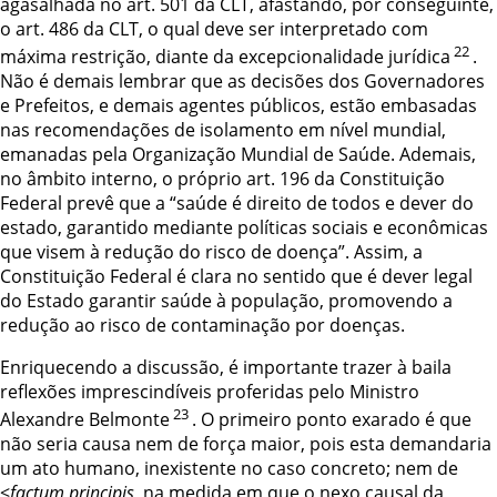
agasalhada no art. 501 da CLT, afastando, por conseguinte,
o art. 486 da CLT, o qual deve ser interpretado com
22
máxima restrição, diante da excepcionalidade jurídica
.
Não é demais lembrar que as decisões dos Governadores
e Prefeitos, e demais agentes públicos, estão embasadas
nas recomendações de isolamento em nível mundial,
emanadas pela Organização Mundial de Saúde. Ademais,
no âmbito interno, o próprio art. 196 da Constituição
Federal prevê que a “saúde é direito de todos e dever do
estado, garantido mediante políticas sociais e econômicas
que visem à redução do risco de doença”. Assim, a
Constituição Federal é clara no
sentido que é dever legal
do Estado garantir saúde à população, promovendo a
redução ao risco de contaminação por doenças.
Enriquecendo a discussão, é importante trazer à baila
reflexões imprescindíveis proferidas pelo Ministro
23
Alexandre Belmonte
. O primeiro ponto exarado é que
não seria causa nem de força maior, pois esta demandaria
um ato humano, inexistente no caso concreto; nem de
<
factum principis
, na medida em que o nexo causal da