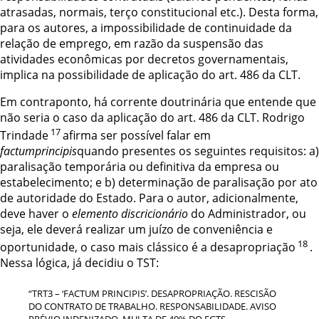
atrasadas, normais, terço constitucional etc.). Desta forma,
para os autores, a impossibilidade de continuidade da
relação de emprego, em razão da suspensão das
atividades econômicas por decretos governamentais,
implica na possibilidade de aplicação do art. 486 da CLT.
Em contraponto, há corrente doutrinária que entende que
não seria o caso da aplicação do art. 486 da CLT. Rodrigo
17
Trindade
afirma ser possível falar em
factumprincipis
quando presentes os seguintes requisitos: a)
paralisação temporária ou definitiva da empresa ou
estabelecimento; e b) determinação de paralisação por ato
de autoridade do Estado. Para o autor, adicionalmente,
deve haver o
elemento discricionário
do Administrador, ou
seja, ele deverá realizar um juízo de conveniência e
18
oportunidade, o caso mais clássico é a desapropriação
.
Nessa lógica, já decidiu o TST:
“TRT3 – ‘FACTUM PRINCIPIS’. DESAPROPRIAÇÃO. RESCISÃO
DO CONTRATO DE TRABALHO. RESPONSABILIDADE. AVISO
PRÉVIO INDENIZADO. MULTA DE 40% DO FGTS.