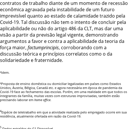
contratos de trabalho diante de um momento de recessão
econômica agravada pela instabilidade de um futuro
imprevisível quanto ao estado de calamidade trazido pela
Covid-19. Tal discussão não tem o intento de concluir pela
aplicabilidade ou não do artigo 486 da CLT, mas dar uma
visão a partir da previsão legal vigente, demonstrando
argumentos a favor e contra a aplicabilidade da teoria da
força maior,
factumprincipis
, corroborando com a
discussão teórica e princípios correlatos como o da
solidariedade e fraternidade.
²
Idem.
³
Proposta de ensino doméstica ou domiciliar legalizadas em países como Estados
Unidos, Áustria, Bélgica, Canadá etc. e agora necessária em época de pandemia da
Covid-19 face ao fechamento das escolas. Porém, em uma realidade em que todos os
integrantes da família, muitas vezes com estruturas improvisadas, também estão
precisando laborar em
home office
.
4
Espécie de teletrabalho em que a atividade realizada pelo empregado ocorre em sua
residência, atualmente ofertada em razão da Covid-19.
5
Dados extraídos do G1.Disponível