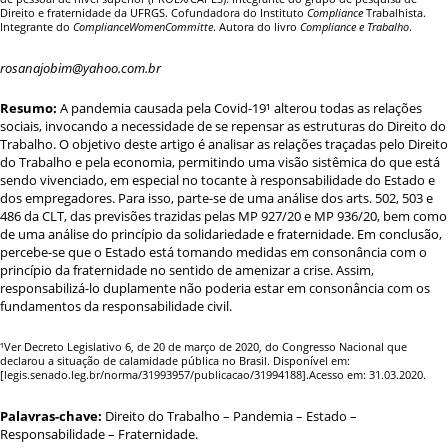
Direito e fraternidade da UFRGS. Cofundadora do Instituto
Compliance
Trabalhista.
Integrante do
ComplianceWomenCommitte
. Autora do livro
Compliance e Trabalho
.
rosanajobim@yahoo.com.br
Resumo:
A pandemia causada pela Covid-19
¹
alterou todas as relações
sociais, invocando a necessidade de se repensar as estruturas do Direito do
Trabalho. O objetivo deste artigo é analisar as relações traçadas pelo Direito
do Trabalho e pela economia, permitindo uma visão sistêmica do que está
sendo vivenciado, em especial no tocante à responsabilidade do Estado e
dos empregadores. Para isso, parte-se de uma análise dos arts. 502, 503 e
486 da CLT, das previsões trazidas pelas MP 927/20 e MP 936/20, bem como
de uma análise do princípio da solidariedade e fraternidade. Em conclusão,
percebe-se que o Estado está tomando medidas em consonância com o
princípio da fraternidade no sentido de amenizar a crise. Assim,
responsabilizá-lo duplamente não poderia estar em consonância com os
fundamentos da responsabilidade civil.
¹
Ver Decreto Legislativo 6, de 20 de março de 2020, do Congresso Nacional que
declarou a situação de calamidade pública no Brasil. Disponível
em:
[legis.senado.leg.br/norma/31993957/publicacao/31994188].
Acesso em: 31.03.2020.
Palavras-chave:
Direito do Trabalho – Pandemia – Estado –
Responsabilidade – Fraternidade.