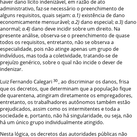
haver dano lícito
indenizável, em razão de ato
administrativo, faz-se necessário o preenchimento de
alguns requisitos, quais sejam:
a.1)
existência de dano
economicamente mensurável;
a.2)
dano especial;
a.3)
dano
anormal;
a.4)
dano deve incidir sobre um direito. Na
presente análise, observa-se o preenchimento de quase
todos os requisitos, entretanto,
não se observa a
especialidade, pois não atinge apenas um grupo de
indivíduos, mas
toda a coletividade, tratando-se de
prejuízo genérico, sobre o qual não incide o dever de
indenizar.
30
Luiz Fernando Calegari
, ao discriminar os danos, frisa
que os decretos, que
determinam que a população fique
de quarentena, atingiram diretamente os
empregadores,
entretanto, os trabalhadores autônomos também estão
prejudicados,
assim como os intermitentes e toda a
sociedade e, portanto, não há singularidade, ou
seja, não
há um único grupo individualmente atingido.
Nesta lógica, os decretos das autoridades públicas não