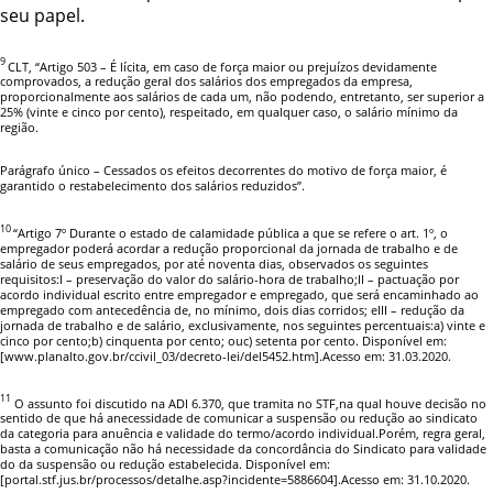
seu papel.
9
CLT, “Artigo 503 – É lícita, em caso de força maior ou prejuízos devidamente
comprovados, a redução geral dos salários dos empregados da empresa,
proporcionalmente aos salários de cada um, não podendo, entretanto, ser superior a
25% (vinte e cinco por cento), respeitado, em qualquer caso, o salário mínimo da
região.
Parágrafo único – Cessados os efeitos decorrentes do motivo de força maior, é
garantido o restabelecimento dos salários reduzidos”.
10
“Artigo 7º Durante o estado de calamidade pública a que se refere o art. 1º, o
empregador poderá acordar a redução proporcional da jornada de trabalho e de
salário de seus empregados, por até noventa dias, observados os seguintes
requisitos:I – preservação do valor do salário-hora de trabalho;II – pactuação por
acordo individual escrito entre empregador e empregado, que será encaminhado ao
empregado com antecedência de, no mínimo, dois dias corridos; eIII – redução da
jornada de trabalho e de salário, exclusivamente, nos seguintes percentuais:a) vinte e
cinco por cento;b) cinquenta por cento; ouc) setenta por cento. Disponível em:
[www.planalto.gov.br/ccivil_03/decreto-lei/del5452.htm].Acesso em: 31.03.2020.
11
O assunto foi discutido na ADI 6.370, que tramita no STF,na qual houve decisão no
sentido de que há anecessidade de comunicar a suspensão ou redução ao sindicato
da categoria para anuência e validade do termo/acordo individual.Porém, regra geral,
basta a comunicação não há necessidade da concordância do Sindicato para validade
do da suspensão ou redução estabelecida. Disponível em:
[portal.stf.jus.br/processos/detalhe.asp?incidente=5886604].Acesso em: 31.10.2020.