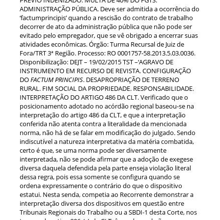
ADMINISTRAÇÃO PÚBLICA. Deve ser admitida a ocorrência do
‘factumprincipis’ quando a rescisão do contrato de trabalho
decorrer de ato da administração pública que não pode ser
evitado pelo empregador, que se vê obrigado a encerrar suas
atividades econômicas. Órgão: Turma Recursal de Juiz de
Fora/TRT 3ª Região. Processo: RO 0001757-58.2013.5.03.0036.
Disponibilização: DEJT – 19/02/2015 TST –‘AGRAVO DE
INSTRUMENTO EM RECURSO DE REVISTA. CONFIGURAÇÃO
DO
FACTUM PRINCIPIS
. DESAPROPRIAÇÃO DE TERRENO
RURAL. FIM SOCIAL DA PROPRIEDADE. RESPONSABILIDADE.
INTERPRETAÇÃO DO ARTIGO 486 DA CLT. Verificado que o
posicionamento adotado no acórdão regional baseou-se na
interpretação do artigo 486 da CLT, e que a interpretação
conferida não atenta contra a literalidade da mencionada
norma, não há de se falar em modificação do julgado. Sendo
indiscutível a natureza interpretativa da matéria combatida,
certo é que, se uma norma pode ser diversamente
interpretada, não se pode afirmar que a adoção de exegese
diversa daquela defendida pela parte enseja violação literal
dessa regra, pois essa somente se configura quando se
ordena expressamente o contrário do que o dispositivo
estatui. Nesta senda, competia ao Recorrente demonstrar a
interpretação diversa dos dispositivos em questão entre
Tribunais Regionais do Trabalho ou a SBDI-1 desta Corte, nos