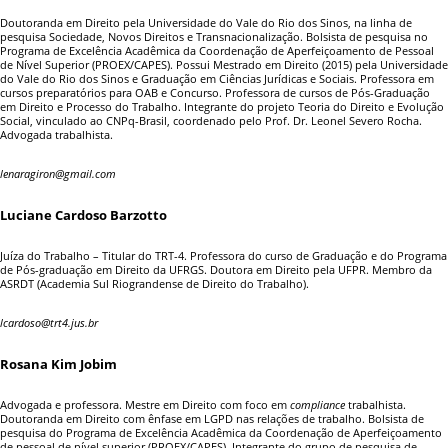
Doutoranda em Direito pela Universidade do Vale do Rio dos Sinos, na linha de
pesquisa
Sociedade, Novos Direitos e Transnacionalização. Bolsista de pesquisa no
Programa de
Excelência Acadêmica da Coordenação de Aperfeiçoamento de Pessoal
de Nível Superior
(PROEX/CAPES). Possui Mestrado em Direito (2015) pela Universidade
do Vale do Rio dos Sinos e
Graduação em Ciências Jurídicas e Sociais. Professora em
cursos preparatórios para OAB e
Concurso. Professora de cursos de Pós-Graduação
em Direito e Processo do Trabalho. Integrante
do projeto Teoria do Direito e Evolução
Social, vinculado ao CNPq-Brasil, coordenado pelo Prof.
Dr. Leonel Severo Rocha.
Advogada trabalhista.
lenaragiron@gmail.com
Luciane Cardoso Barzotto
Juíza do Trabalho – Titular do TRT-4. Professora do curso de Graduação e do Programa
de Pós-graduação em Direito da UFRGS. Doutora em Direito pela UFPR. Membro da
ASRDT (Academia Sul Riograndense de Direito do Trabalho).
lcardoso@trt4.jus.br
Rosana Kim Jobim
Advogada e professora. Mestre em Direito com foco em
compliance
trabalhista.
Doutoranda em Direito com ênfase em LGPD nas relações de trabalho. Bolsista de
pesquisa do Programa de Excelência Acadêmica da Coordenação de Aperfeiçoamento
de pessoal de nível superior (PROEX/CAPES). Integrante do grupo de pesquisa de