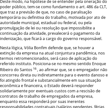
Deste modo, na hipótese de se entender pela oneração do
poder público, tem-se como fundamento o art. 486 da CLT,
que traz a previsão de
que, no caso de
paralisação
temporária ou definitiva do trabalho, motivada por ato de
autoridade
municipal, estadual ou federal, ou pela
promulgação de lei ou resolução que
impossibilite a
continuação da atividade, prevalecerá o pagamento da
indenização, que
ficará a cargo do governo responsável.
Nesta lógica, Vólia Bonfim defende que, se houver a
extinção da empresa na atual conjuntura pandêmica, nos
termos retromencionados, será caso de aplicação do
referido instituto. Posiciona-se no mesmo sentido Enoque
16
Ribeiro do Santos
, ao afirmar que, se o empregador não
concorreu direta ou indiretamente para o evento danoso e
foi atingido frontal e substancialmente em sua situação
econômica e financeira, o Estado deverá responder
solidariamente por eventuais custos com a rescisão de
contratos de trabalho de empregados da empresa,
enquanto essa responderá por suas inerentes
responsabilidades contratuais (salários pendentes, férias