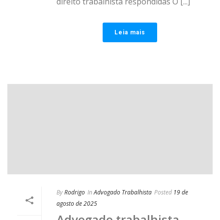
direito trabalhista respondidas O [...]
Leia mais
By
Rodrigo
In
Advogado Trabalhista
Posted
19 de
agosto de 2025
Advogado trabalhista