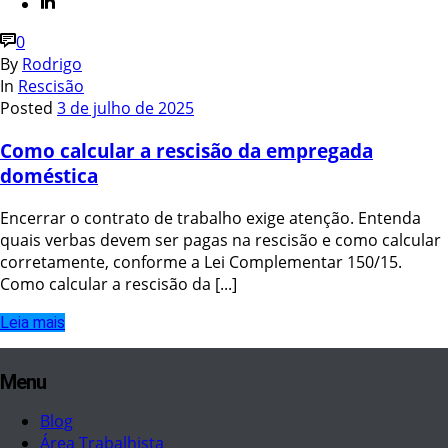
0
By
Rodrigo
In
Rescisão
Posted
3 de julho de 2025
Como calcular a rescisão da empregada
doméstica
Encerrar o contrato de trabalho exige atenção. Entenda
quais verbas devem ser pagas na rescisão e como calcular
corretamente, conforme a Lei Complementar 150/15.
Como calcular a rescisão da [...]
Leia mais
Menu
Blog
Área Trabalhista