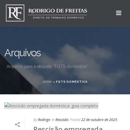
Arquivos
Arquivos para a etiqueta: "FGTS doméstica"
HOME
»
FGTS DOMÉSTICA
By
Rodrigo
In
Rescisão
Posted
22 de outubro de 2025
Rescisão empregada