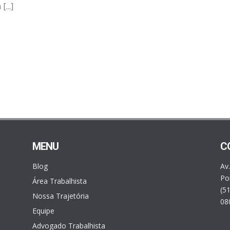
...]
MENU
C
Blog
Av
Por
Área Trabalhista
(5
Nossa Trajetória
08
Equipe
Advogado Trabalhista