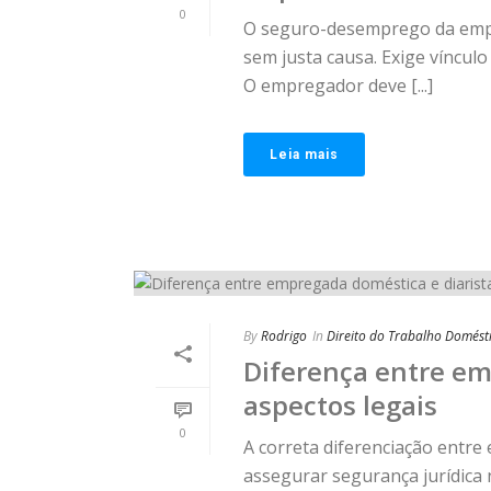
0
O seguro-desemprego da empr
sem justa causa. Exige víncul
O empregador deve [...]
Leia mais
By
Rodrigo
In
Direito do Trabalho Domést
Diferença entre em
aspectos legais
0
A correta diferenciação entre
assegurar segurança jurídica 