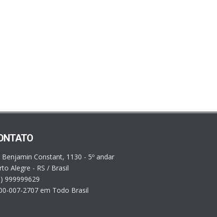
ONTATO
. Benjamin Constant, 1130 - 5º andar
to Alegre - RS / Brasil
1) 999999629
00-007-2707 em Todo Brasil