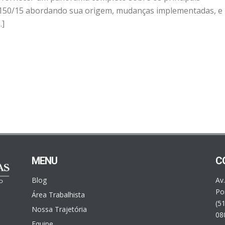
150/15 abordando sua origem, mudanças implementadas, e
.]
MENU
C
Blog
Av
Por
Área Trabalhista
(5
Nossa Trajetória
08
Equipe