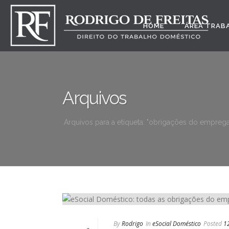
HOME
ÁREA TRAB
Arquivos
Arquivos para a etiqueta: "obrigações do empreg
By
Rodrigo
In
eSocial Doméstico
Posted
1