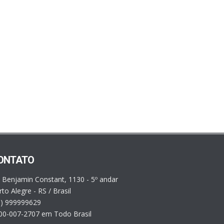
ONTATO
. Benjamin Constant, 1130 - 5º andar
to Alegre - RS / Brasil
1) 999999629
00-007-2707 em Todo Brasil