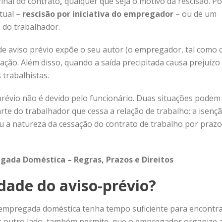
final do contrato
,
qualquer que seja o motivo da rescisão. P
atual –
rescisão
por iniciativa do empregador
– ou de um
a do trabalhador.
de aviso prévio expõe o seu autor (o empregador, tal como 
ão. Além disso, quando a saída precipitada causa prejuízo
 trabalhistas.
prévio não é devido pelo funcionário. Duas situações podem
rte do trabalhador que cessa a relação de trabalho: a isenç
u a natureza da cessação do contrato de trabalho por prazo
gada Doméstica – Regras, Prazos e Direitos
idade do aviso-prévio?
a empregada doméstica tenha tempo suficiente para encontr
r outro lado, também permite que o empregador organize 