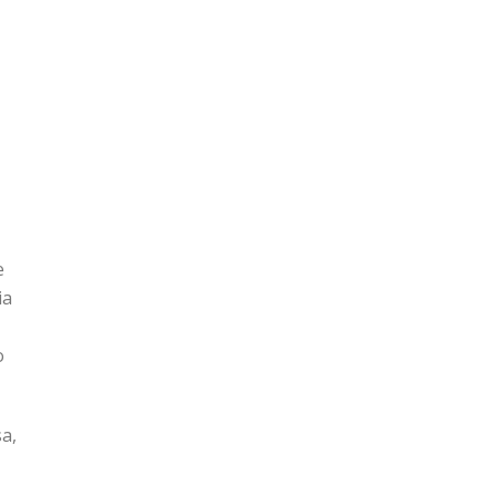
e
ia
o
a,