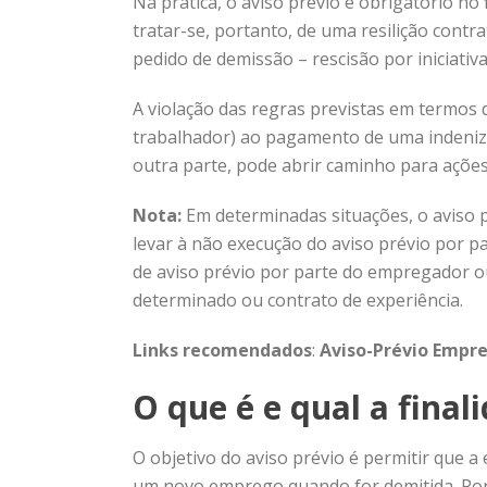
Na prática, o aviso prévio é obrigatório no 
tratar-se, portanto, de uma resilição contr
pedido de demissão – rescisão por iniciativ
A violação das regras previstas em termos 
trabalhador) ao pagamento de uma indenizaç
outra parte, pode abrir caminho para ações
Nota:
Em determinadas situações, o aviso 
levar à não execução do aviso prévio por pa
de aviso prévio por parte do empregador o
determinado ou contrato de experiência.
Links recomendados
:
Aviso-Prévio Empre
O que é e qual a final
O objetivo do aviso prévio é permitir que 
um novo emprego quando for demitida. Po