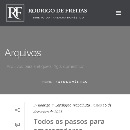
Arquivos
Arquivos para a etiqueta: "fgts doméstico"
HOME
»
FGTS DOMÉSTICO
By
Rodrigo
In
Legislação Trabalhista
Posted
15 de
dezembro de 2025
Todos os passos para