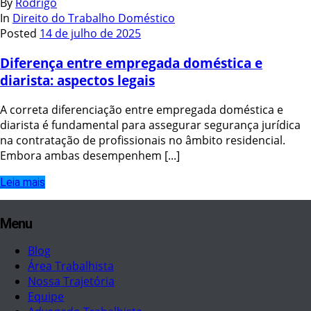
By
Rodrigo
In
Direito do Trabalho Doméstico
Posted
14 de julho de 2025
Diferença entre empregada doméstica e
diarista: aspectos legais
A correta diferenciação entre empregada doméstica e
diarista é fundamental para assegurar segurança jurídica
na contratação de profissionais no âmbito residencial.
Embora ambas desempenhem [...]
Leia mais
Menu
Blog
Área Trabalhista
Nossa Trajetória
Equipe