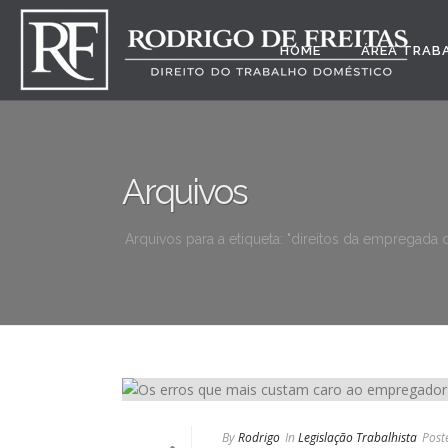
HOME
ÁREA TRAB
Arquivos
Arquivos para a etiqueta: "direitos da empregada
By
Rodrigo
In
Legislação Trabalhista
Post